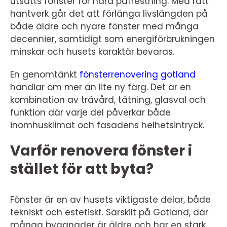
utsätts fönster för hård påfrestning. Med rätt
hantverk går det att förlänga livslängden på
både äldre och nyare fönster med många
decennier, samtidigt som energiförbrukningen
minskar och husets karaktär bevaras.
En genomtänkt
fönsterrenovering gotland
handlar om mer än lite ny färg. Det är en
kombination av trävård, tätning, glasval och
funktion där varje del påverkar både
inomhusklimat och fasadens helhetsintryck.
Varför renovera fönster i
stället för att byta?
Fönster är en av husets viktigaste delar, både
tekniskt och estetiskt. Särskilt på Gotland, där
många byggnader är äldre och har en stark