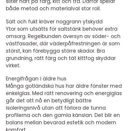
sliter hårt på färg, kitt och trä. Därför spelar
både metod och materialval stor roll.
Salt och fukt kräver noggrann ytskydd
Ytor som utsätts för saltstänk behöver extra
omsorg. Regelbunden översyn av söder- och
västfasader, där väderpåfrestningen är som
störst, kan förebygga större skador. Bra
grundning, rätt färg och tät kittfog skyddar
virket.
Energifrågan i äldre hus
Många gotländska hus har äldre fönster med
enkelglas. Med rätt renovering och energiglas
går det att nå en betydligt bättre
isoleringsnivå utan att förlora de tunna
profilerna och den gamla känslan. Det blir en
balans mellan bevarad estetik och modern
komfort.