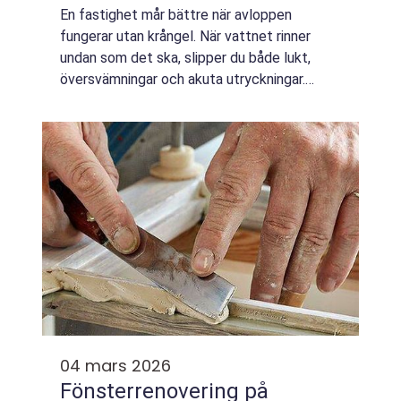
En fastighet mår bättre när avloppen
fungerar utan krångel. När vattnet rinner
undan som det ska, slipper du både lukt,
översvämningar och akuta utryckningar.
Professionell Avloppspolning Göteborg
handlar om att rengöra avloppssystemet på
djupet med ...
04 mars 2026
Fönsterrenovering på