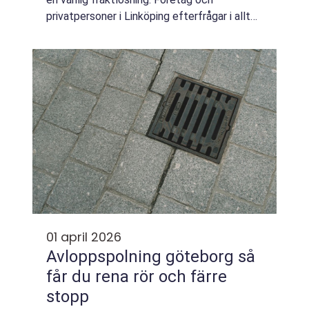
privatpersoner i Linköping efterfrågar i allt
högre grad snabba transporter med hög
precision och tydlig kostnadskontroll. Här
spe...
01 april 2026
Avloppspolning göteborg så
får du rena rör och färre
stopp