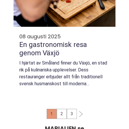
08 augusti 2025
En gastronomisk resa
genom Växjö
I hjärtat av Småland finner du Växjö, en stad
rik på kulinariska upplevelser. Dess
restauranger erbjuder allt från traditionell
svensk husmanskost till moderna
fusionrätter. Genom en tur till Växjö kan ...
1
2
3
MARIALIEN.
se