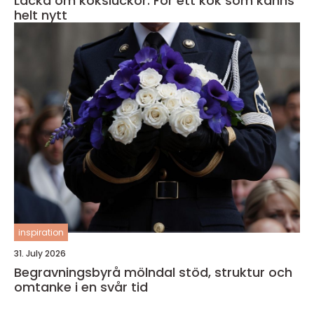
Lacka om köksluckor: För ett kök som känns
helt nytt
inspiration
31. July 2026
Begravningsbyrå mölndal stöd, struktur och
omtanke i en svår tid