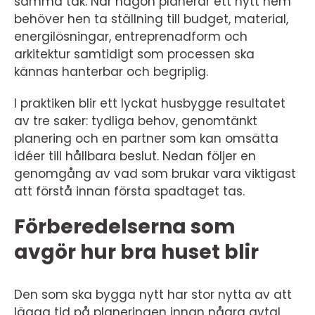
samma tak. När någon planerar ett nytt hem
behöver hen ta ställning till budget, material,
energilösningar, entreprenadform och
arkitektur samtidigt som processen ska
kännas hanterbar och begriplig.
I praktiken blir ett lyckat husbygge resultatet
av tre saker: tydliga behov, genomtänkt
planering och en partner som kan omsätta
idéer till hållbara beslut. Nedan följer en
genomgång av vad som brukar vara viktigast
att förstå innan första spadtaget tas.
Förberedelserna som
avgör hur bra huset blir
Den som ska bygga nytt har stor nytta av att
lägga tid på planeringen innan några avtal