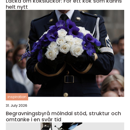
Lacka om köksluckor: För ett kök som känns
helt nytt
inspiration
31. July 2026
Begravningsbyrå mölndal stöd, struktur och
omtanke i en svår tid