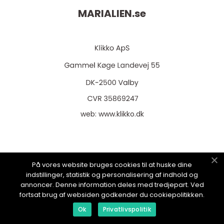
MARIALIEN.
se
web:
www.klikko.dk
Menu
På vores website bruges cookies til at huske dine
indstillinger, statistik og personalisering af indhold og
annoncer. Denne information deles med tredjepart. Ved
fortsat brug af websiden godkender du cookiepolitikken.
Annonsering
Ok
Privatlivspolitik
Om oss