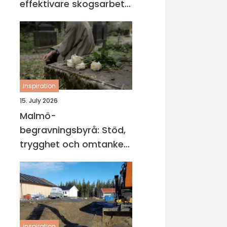
effektivare skogsarbete
med jämnare resultat
inspiration
15. July 2026
Malmö-
begravningsbyrå: Stöd,
trygghet och omtanke
när livet vänder
inspiration