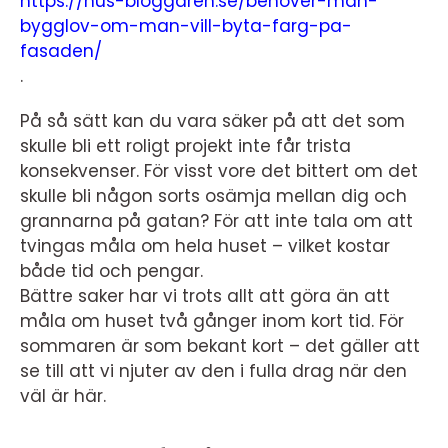
https://hus-bloggaren.se/behover-man-
bygglov-om-man-vill-byta-farg-pa-
fasaden/
.
På så sätt kan du vara säker på att det som
skulle bli ett roligt projekt inte får trista
konsekvenser. För visst vore det bittert om det
skulle bli någon sorts osämja mellan dig och
grannarna på gatan? För att inte tala om att
tvingas måla om hela huset – vilket kostar
både tid och pengar.
Bättre saker har vi trots allt att göra än att
måla om huset två gånger inom kort tid. För
sommaren är som bekant kort – det gäller att
se till att vi njuter av den i fulla drag när den
väl är här.