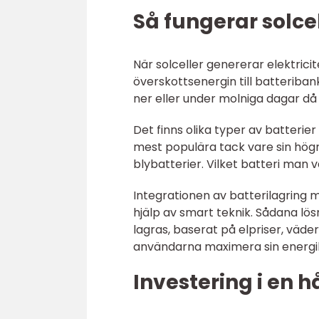
Så fungerar solc
När solceller genererar elektrici
överskottsenergin till batteriba
ner eller under molniga dagar då
Det finns olika typer av batterier
mest populära tack vare sin högr
blybatterier. Vilket batteri man 
Integrationen av batterilagring
hjälp av smart teknik. Sådana lö
lagras, baserat på elpriser, vä
användarna maximera sin energila
Investering i en h