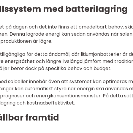
ellssystem med batterilagring
tet på dagen och det inte finns ett omedelbart behov, ski
nken. Denna lagrade energi kan sedan användas när solen
 produktionen är lägre.
 tillgängliga för detta ändamål, där litiumjonbatterier är d
e energitäthet och längre livslängd jämfört med traditio
väljer beror dock på specifika behov och budget.
 med solceller innebär även att systemet kan optimeras 
sningar kan automatiskt styra när energin ska användas el
derprognoser och energikonsumtionsmönster. På detta sät
gring och kostnadseffektivitet.
ållbar framtid