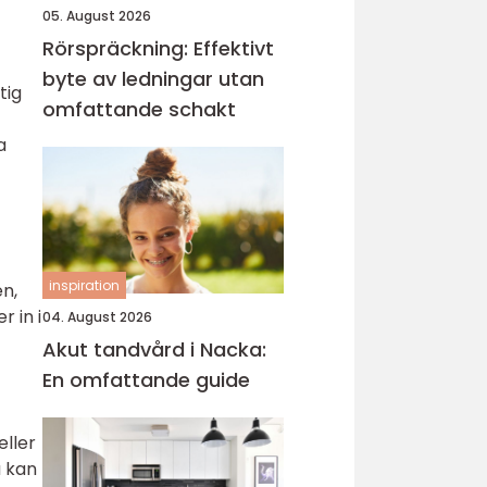
05. August 2026
Rörspräckning: Effektivt
byte av ledningar utan
tig
omfattande schakt
a
inspiration
en,
 in i
04. August 2026
Akut tandvård i Nacka:
En omfattande guide
eller
a kan