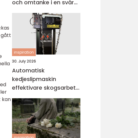
och omtanke i en svår
tid
ckas
 gått
inspiration
e
30. July 2026
nella
Automatisk
kedjeslipmaskin
med
effektivare skogsarbete
ler
med jämnare resultat
t kan
inspiration