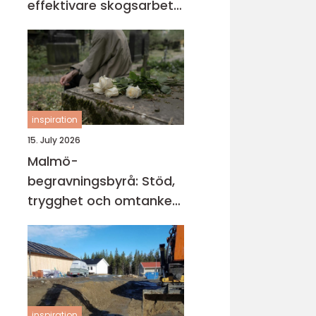
effektivare skogsarbete
med jämnare resultat
inspiration
15. July 2026
Malmö-
begravningsbyrå: Stöd,
trygghet och omtanke
när livet vänder
inspiration