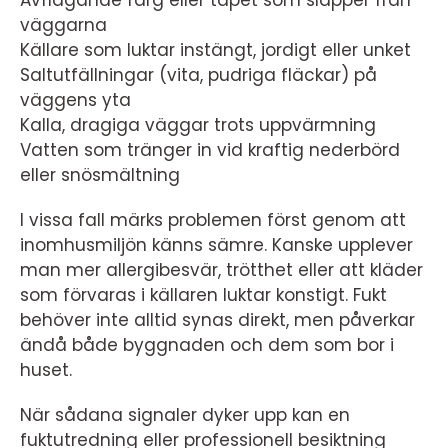
Avflagande färg eller tapet som släpper från
väggarna
Källare som luktar instängt, jordigt eller unket
Saltutfällningar (vita, pudriga fläckar) på
väggens yta
Kalla, dragiga väggar trots uppvärmning
Vatten som tränger in vid kraftig nederbörd
eller snösmältning
I vissa fall märks problemen först genom att
inomhusmiljön känns sämre. Kanske upplever
man mer allergibesvär, trötthet eller att kläder
som förvaras i källaren luktar konstigt. Fukt
behöver inte alltid synas direkt, men påverkar
ändå både byggnaden och dem som bor i
huset.
När sådana signaler dyker upp kan en
fuktutredning eller professionell besiktning