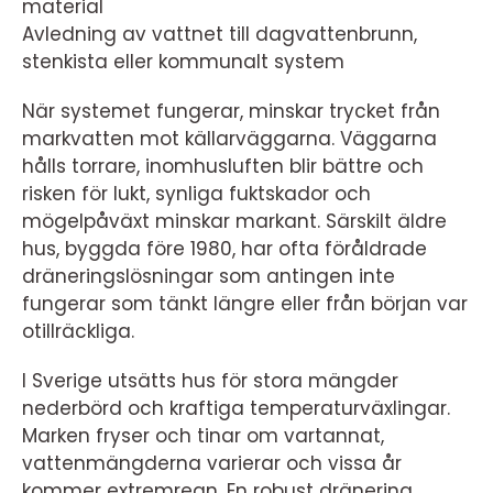
material
Avledning av vattnet till dagvattenbrunn,
stenkista eller kommunalt system
När systemet fungerar, minskar trycket från
markvatten mot källarväggarna. Väggarna
hålls torrare, inomhusluften blir bättre och
risken för lukt, synliga fuktskador och
mögelpåväxt minskar markant. Särskilt äldre
hus, byggda före 1980, har ofta föråldrade
dräneringslösningar som antingen inte
fungerar som tänkt längre eller från början var
otillräckliga.
I Sverige utsätts hus för stora mängder
nederbörd och kraftiga temperaturväxlingar.
Marken fryser och tinar om vartannat,
vattenmängderna varierar och vissa år
kommer extremregn. En robust dränering