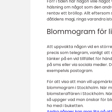
Förr i tiden när någon ville någo
hälsning om något som den andra 
rentav ett bröllop. Allt eftersom
dåtidens magi, ringa varandra istä
Blommogram för live
Att uppvakta någon vid en större 
precis som telegram, vanligt att s
tänker på en vid tillfället för hän
på sms eller via sociala medier. De
exempelvis postogram.
För att visa att man vill uppmä
blommogram i Stockholm. När m
blomsteraffären i Stockholm. När
så uppger vad man önskar för bl
ha med i buketten.
Andra gånger kan man lita på att