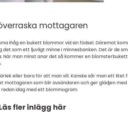
verraska mottagaren
mma ihåg en bukett blommor vid sin födsel. Däremot ko
ig det som ett ljuvligt minne i minnesbanken. Det är de s
. När man minst anar det så kommer en blomsterbukett
.
lek eller bara för att man vill. Kanske sår man ett litet f
et mottagaren som blir avsändaren och ger glädjen med
 redan idag med ett blommogram.
Läs fler inlägg här