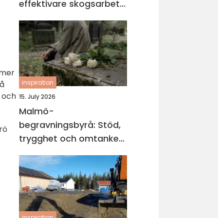
effektivare skogsarbete
med jämnare resultat
mmer
inspiration
må
 och
15. July 2026
Malmö-
begravningsbyrå: Stöd,
rö
trygghet och omtanke
när livet vänder
inspiration