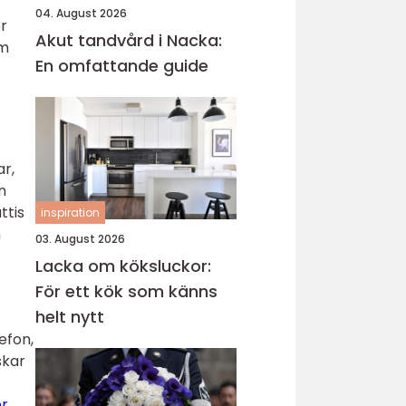
04. August 2026
er
Akut tandvård i Nacka:
om
En omfattande guide
ar,
n
ttis
inspiration
n
03. August 2026
Lacka om köksluckor:
För ett kök som känns
helt nytt
efon,
skar
er