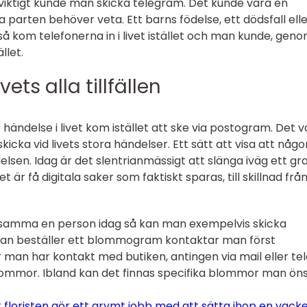
t viktigt kunde man skicka telegram. Det kunde vara en
parten behöver veta. Ett barns födelse, ett dödsfall ell
 så kom telefonerna in i livet istället och man kunde, gen
llet.
ts alla tillfällen
händelse i livet kom istället att ske via postogram. Det v
kicka vid livets stora händelser. Ett sätt att visa att någo
delsen. Idag är det slentrianmässigt att slänga iväg ett gra
t är få digitala saker som faktiskt sparas, till skillnad frå
rksamma en person idag så kan man exempelvis skicka
an beställer ett blommogram kontaktar man först
 man har kontakt med butiken, antingen via mail eller tel
ommor. Ibland kan det finnas specifika blommor man ön
 floristen gör ett grymt jobb med att sätta ihop en vack