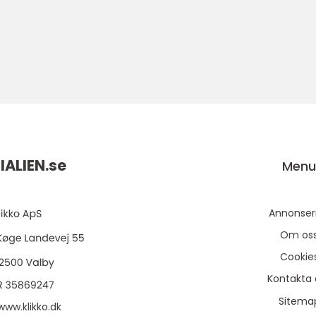
ALIEN.
se
Men
Annonser
Om os
Cookie
Kontakta 
Sitema
www.klikko.dk